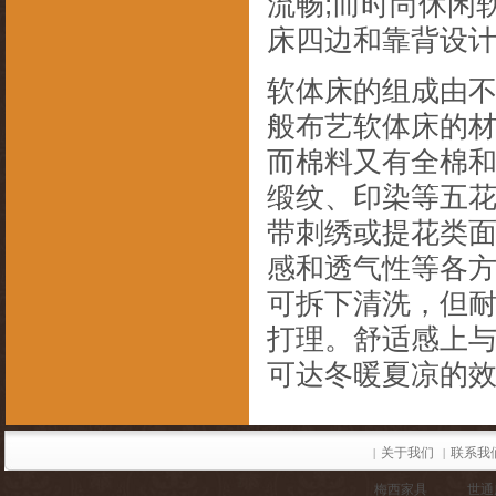
流畅;而时尚休闲
床四边和靠背设
软体床的组成由
般布艺软体床的
而棉料又有全棉
缎纹、印染等五
带刺绣或提花类
感和透气性等各
可拆下清洗，但耐
打理。舒适感上
可达冬暖夏凉的
关于我们
联系我
|
|
梅西家具
世通